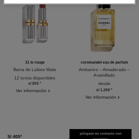
31 le rouge
coromandel eau de parfum
Barra de Labios Mate
Ambarino – Amaderado –
Ref. 171838
Avainillado
12 tonos disponibles
Ref. 122290
desde
s/ 855
*
s/ 1.269
*
Ver información
Ver información
póngase en contacto con
S/ 405
*
nosotros