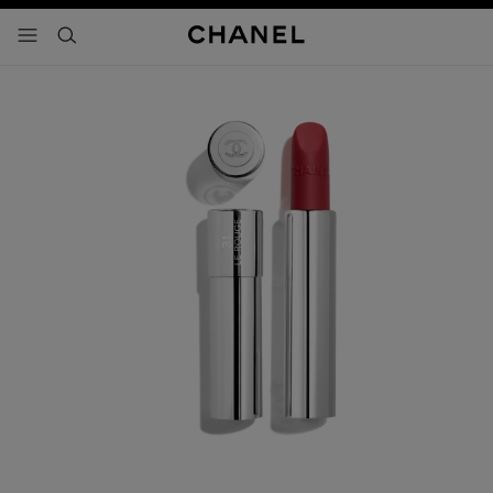
activar contraste alto
- navegación principal
buscar