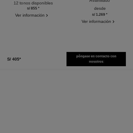
Ref. 171838
Avainillado
12 tonos disponibles
Ref. 122290
desde
s/ 855
*
s/ 1.269
*
Ver información
Ver información
póngase en contacto con
S/ 405
*
nosotros