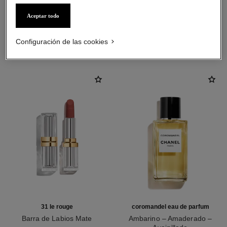
Aceptar todo
LA COMBINACIÓN PERFECTA
Configuración de las cookies
31 le rouge
coromandel eau de parfum
Barra de Labios Mate
Ambarino – Amaderado –