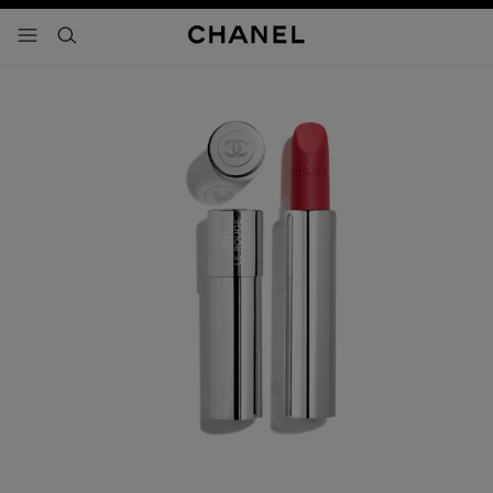
activar contraste alto
- navegación principal
buscar