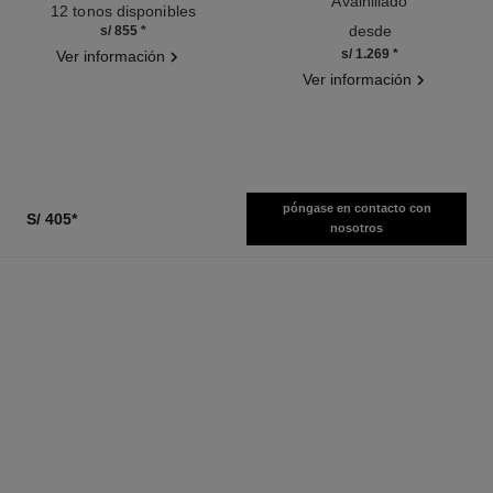
Ref. 171838
Avainillado
12 tonos disponibles
Ref. 122290
desde
s/ 855
*
s/ 1.269
*
Ver información
Ver información
póngase en contacto con
S/ 405
*
nosotros