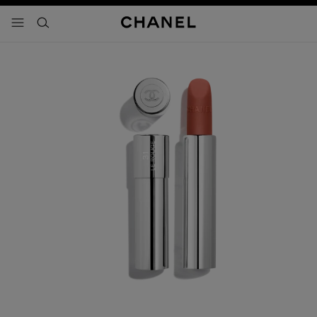
activar contraste alto
- navegación principal
buscar