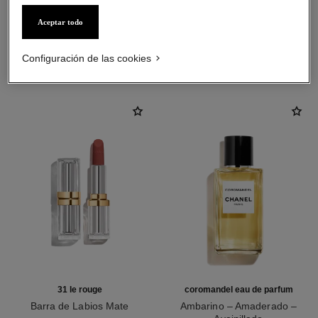
Aceptar todo
LA COMBINACIÓN PERFECTA
Configuración de las cookies
31 le rouge
coromandel eau de parfum
Barra de Labios Mate
Ambarino – Amaderado –