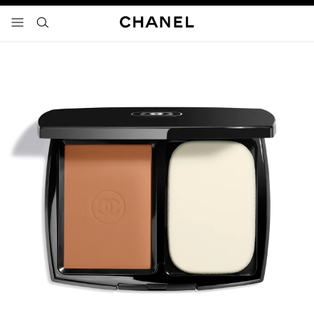
activar contraste alto
- navegación principal
buscar