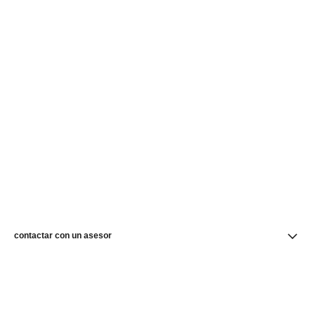
contactar con un asesor
buscar una boutique