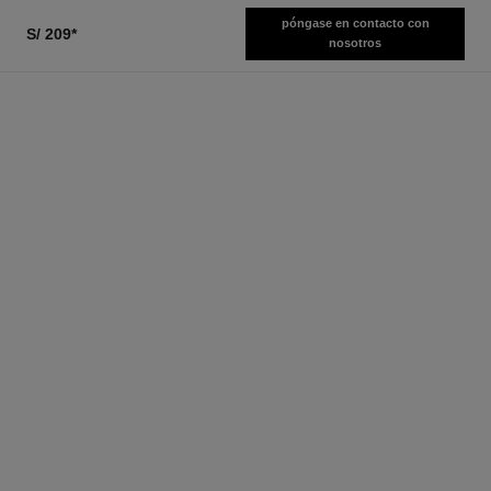
póngase en contacto con
S/ 209
*
nosotros