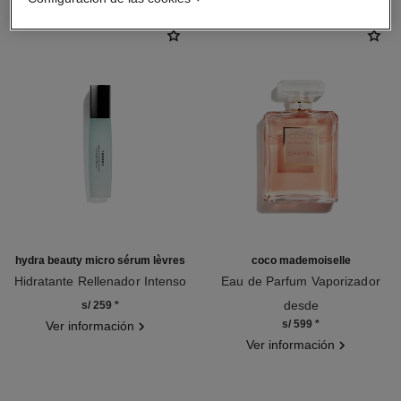
hydra beauty micro sérum lèvres
coco mademoiselle
Hidratante Rellenador Intenso
Eau de Parfum Vaporizador
Ref. 133330
Ref. 116520
desde
s/ 259
*
s/ 599
*
Ver información
Ver información