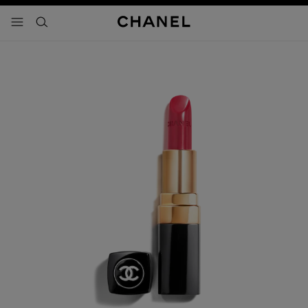
activar contraste alto
- navegación principal
buscar