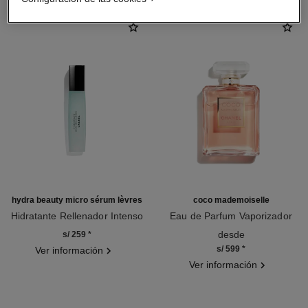
hydra beauty micro sérum lèvres
coco mademoiselle
Hidratante Rellenador Intenso
Eau de Parfum Vaporizador
Ref. 133330
Ref. 116520
desde
s/ 259
*
s/ 599
*
Ver información
Ver información