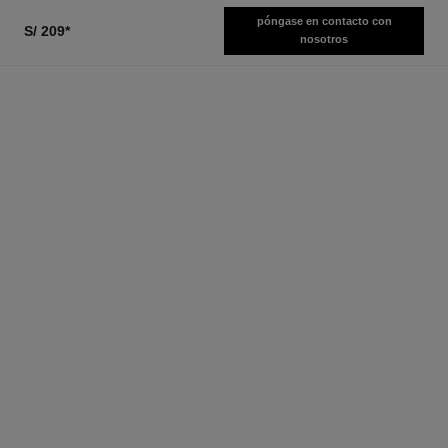
póngase en contacto con
S/ 209
*
nosotros