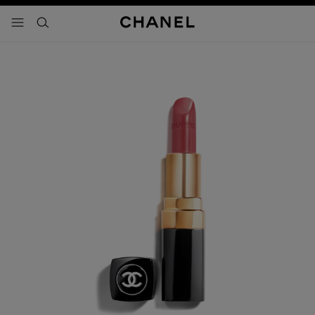
activar contraste alto
- navegación principal
buscar