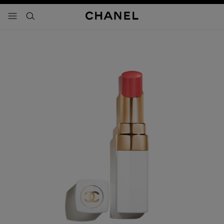
activar contraste alto
- navegación principal
buscar