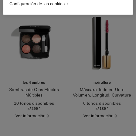
Configuración de las cookies
les 4 ombres
noir allure
Sombras de Ojos Efectos
Máscara Todo en Uno:
Múltiples
Volumen, Longitud, Curvatura
Ref. 164204
Ref. 190010
Y Definición
10 tonos disponibles
6 tonos disponibles
s/ 299
*
s/ 189
*
Ver información
Ver información