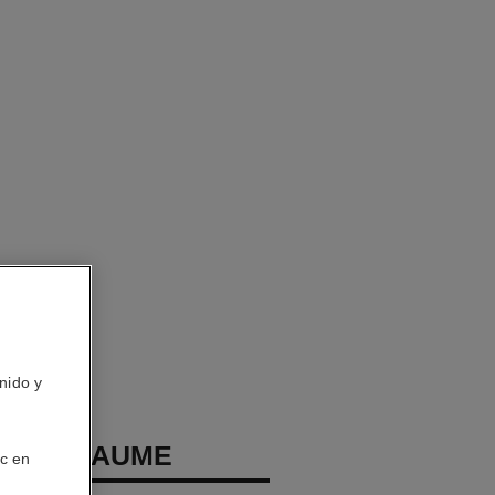
nido y
COCO BAUME
ic en