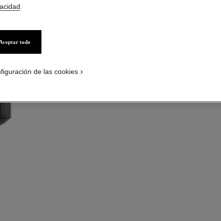
Tratamiento Hidr
vacidad
.
Más información
Ref. 171900
Aceptar todo
figuración de las cookies
PÓNGASE