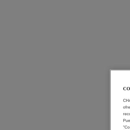
CO
CHA
ofr
rec
Pue
"Co