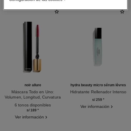
noir allure
hydra beauty micro sérum lèvres
Máscara Todo en Uno:
Hidratante Rellenador Intenso
Volumen, Longitud, Curvatura
Ref. 133330
s/ 259
*
Ref. 190010
Y Definición
6 tonos disponibles
Ver información
s/ 189
*
Ver información