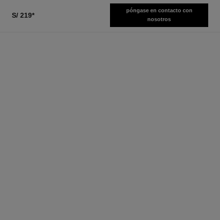
póngase en contacto con
S/ 219
*
nosotros