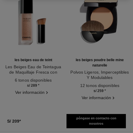
les beiges eau de teint
les beiges poudre belle mine
naturelle
Les Beiges Eau de Teintagua
de Maquillaje Fresca con
Polvos Ligeros, Imperceptibles
Ref. 158810
Microburbujas de Pigmentos.
Y Modulables
6 tonos disponibles
Efecto Piel Desnuda. Brillo
Ref. 185872
12 tonos disponibles
s/ 289
*
Natural Y Luminoso.
s/ 259
*
Ver información
Ver información
póngase en contacto con
S/ 209
*
nosotros