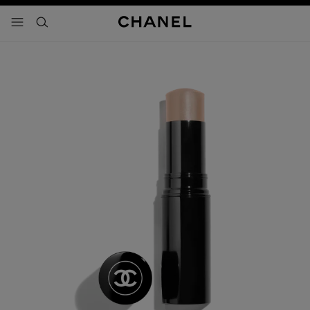
activar contraste alto
- navegación principal
buscar