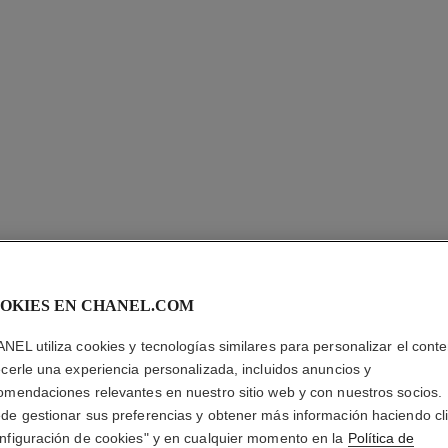
OKIES EN CHANEL.COM
LE CORR
CHANEL
NEL utiliza cookies y tecnologías similares para personalizar el conte
ecerle una experiencia personalizada, incluidos anuncios y
Corrector de Larg
omendaciones relevantes en nuestro sitio web y con nuestros socios.
Más información
de gestionar sus preferencias y obtener más información haciendo cl
nfiguración de cookies" y en cualquier momento en la
Política de
Ref. 167070