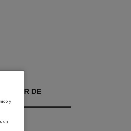
ECTEUR DE
nido y
a Duración
ic en