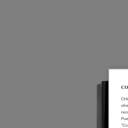
CO
CHA
ofr
rec
Pue
"Co