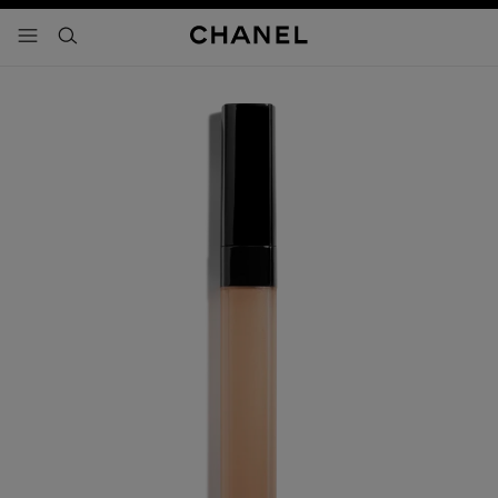
activar contraste alto
- navegación principal
buscar