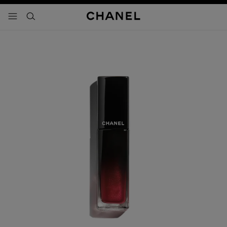
activar contraste alto
- navegación principal
buscar