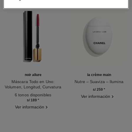
noir allure
la crème main
Máscara Todo en Uno:
Nutre – Suaviza – Ilumina
Volumen, Longitud, Curvatura
Ref. 133850
s/ 259
*
Ref. 190010
Y Definición
6 tonos disponibles
Ver información
s/ 189
*
Ver información