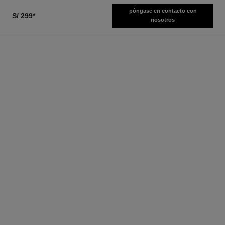
póngase en contacto con
S/ 299
*
nosotros