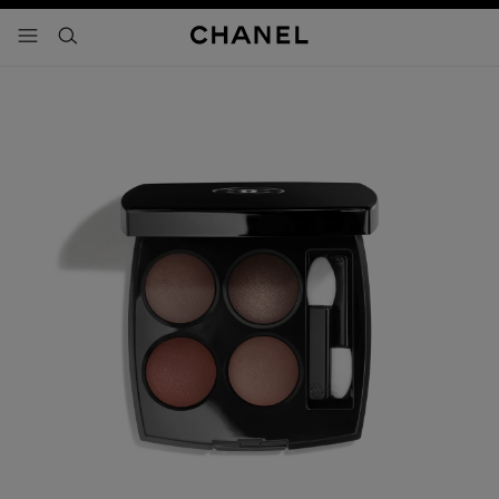
activar contraste alto
- navegación principal
buscar