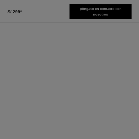
póngase en contacto con
S/ 299
*
nosotros