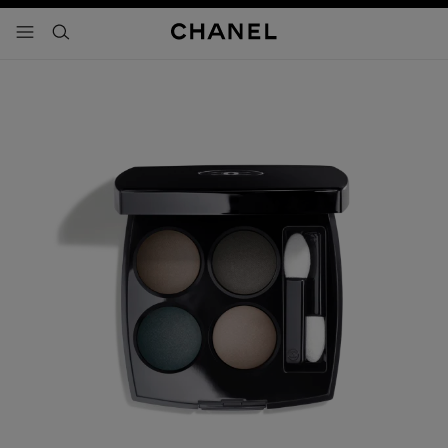
activar contraste alto
- navegación principal
buscar