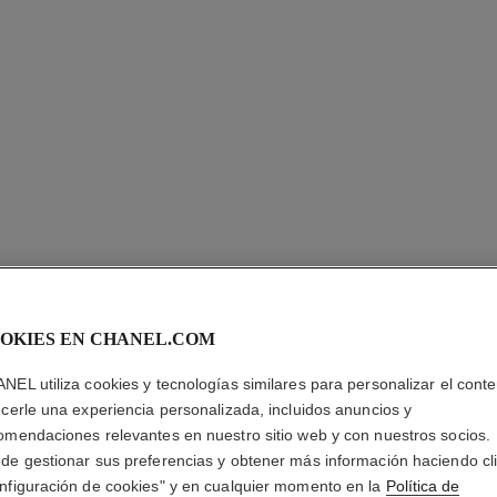
ROUGE A
OKIES EN CHANEL.COM
La Barra de Labio
Luz Y Tratamient
NEL utiliza cookies y tecnologías similares para personalizar el conte
Más información
ecerle una experiencia personalizada, incluidos anuncios y
Ref. 163834
omendaciones relevantes en nuestro sitio web y con nuestros socios.
de gestionar sus preferencias y obtener más información haciendo cl
S/ 249
*
nfiguración de cookies" y en cualquier momento en la
Política de