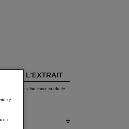
LLURE L'EXTRAIT
s de Alta Intensidad.concentrado de
o. Recargable
nido y
ic en