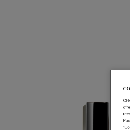
CO
CHA
ofr
rec
Pue
"Co