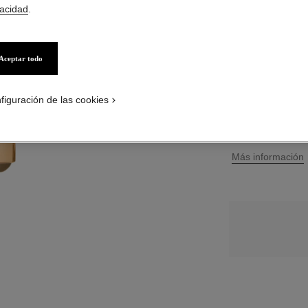
vacidad
.
14 TONOS DISPONI
Aceptar todo
834 - ROSE 
figuración de las cookies
PÓNGASE
↩
Más información