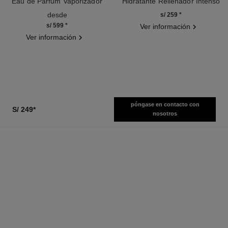
Eau de Parfum Vaporizador
Hidratante Rellenador Intenso
Ref. 116520
Ref. 133330
desde
s/ 259
*
s/ 599
*
Ver información
Ver información
póngase en contacto con
S/ 249
*
nosotros