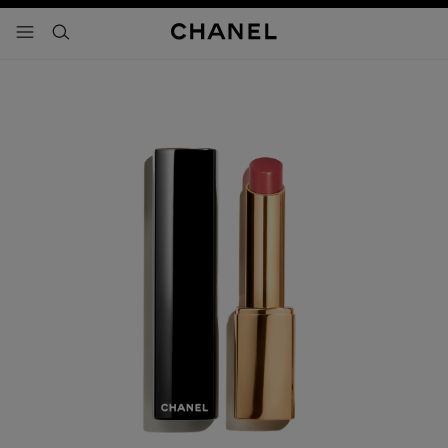
activar contraste alto
- navegación principal
buscar