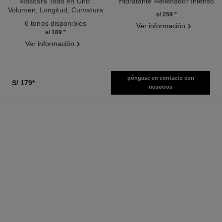
Máscara Todo en Uno:
Hidratante Rellenador Intenso
Volumen, Longitud, Curvatura
Ref. 133330
s/ 259
*
Ref. 190010
Y Definición
6 tonos disponibles
Ver información
s/ 189
*
Ver información
póngase en contacto con
S/ 179
*
nosotros