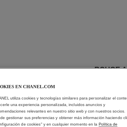
ROUGE A
RECARG
OKIES EN CHANEL.COM
La Barra de Labio
Luz Y Tratamient
NEL utiliza cookies y tecnologías similares para personalizar el conte
Más información
ecerle una experiencia personalizada, incluidos anuncios y
omendaciones relevantes en nuestro sitio web y con nuestros socios.
Ref. 162812
de gestionar sus preferencias y obtener más información haciendo cl
S/ 179
*
nfiguración de cookies" y en cualquier momento en la
Política de