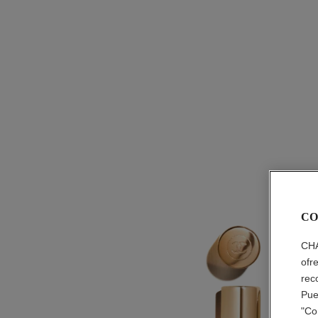
CO
CHA
ofr
rec
Pue
"Co