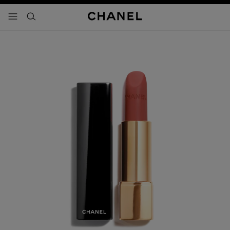
activar contraste alto
- navegación principal
buscar