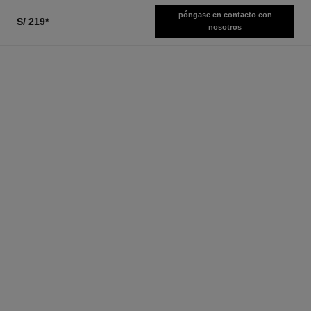
póngase en contacto con
S/ 219
*
nosotros