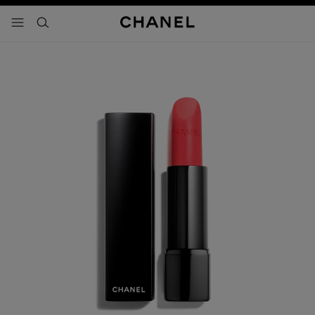
activar contraste alto
- navegación principal
buscar