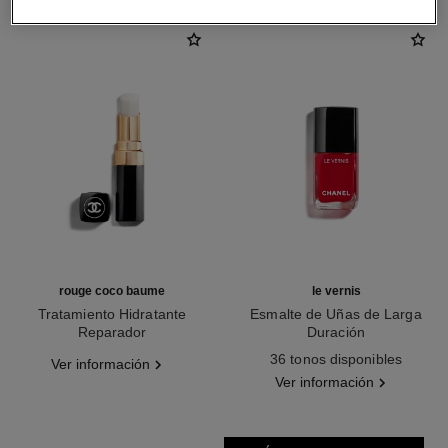
rouge coco baume
le vernis
Tratamiento Hidratante
Esmalte de Uñas de Larga
Reparador
Duración
Ref. 171900
Ref. 159500
36 tonos disponibles
Ver información
Ver información