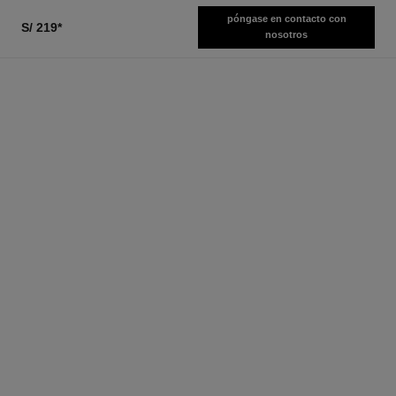
póngase en contacto con
S/ 219
*
nosotros