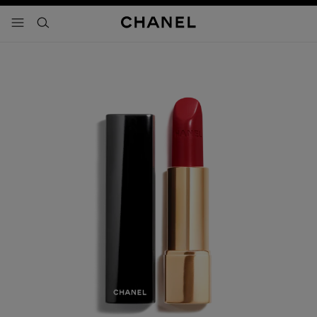
activar contraste alto
- navegación principal
buscar