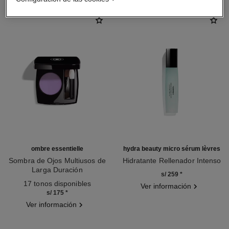
ombre essentielle
hydra beauty micro sérum lèvres
Sombra de Ojos Multiusos de
Hidratante Rellenador Intenso
Larga Duración
Ref. 133330
s/ 259
*
Ref. 181232
17 tonos disponibles
Ver información
s/ 175
*
Ver información