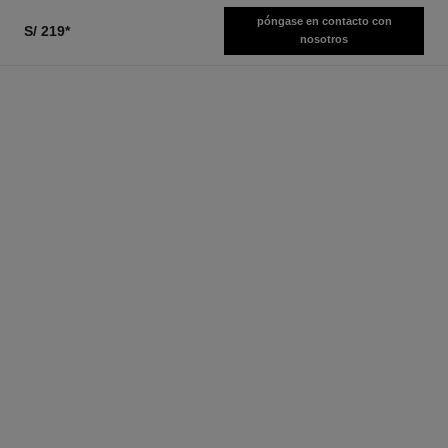
póngase en contacto con
S/ 219
*
nosotros