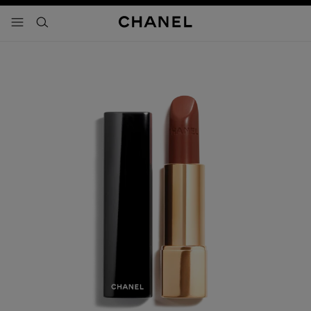
activar contraste alto
- navegación principal
buscar