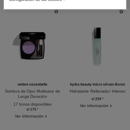
ombre essentielle
hydra beauty micro sérum lèvres
Sombra de Ojos Multiusos de
Hidratante Rellenador Intenso
Larga Duración
Ref. 133330
s/ 259
*
Ref. 181232
17 tonos disponibles
Ver información
s/ 175
*
Ver información