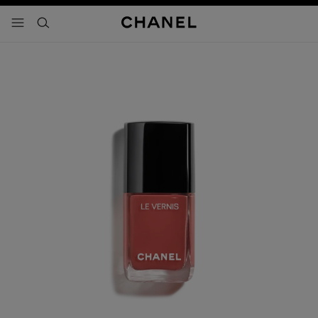
activar contraste alto
- navegación principal
buscar