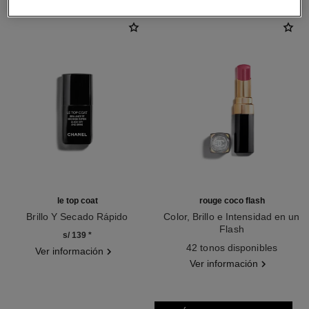
le top coat
rouge coco flash
Brillo Y Secado Rápido
Color, Brillo e Intensidad en un
Ref. 158340
Flash
s/ 139
*
Ref. 174112
42 tonos disponibles
Ver información
Ver información