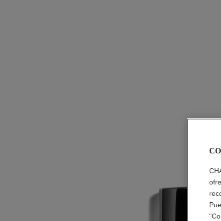
CO
CHA
ofr
rec
Pue
"Co