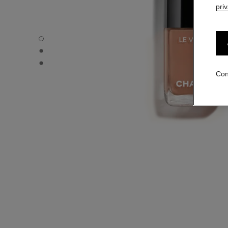
pri
LE VERNIS - Vista por defecto
LE VERNIS - Vista alternativa 1
LE VERNIS - Vista de la textura básica
Con