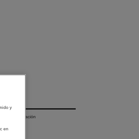
IS
nido y
de Larga Duración
ic en