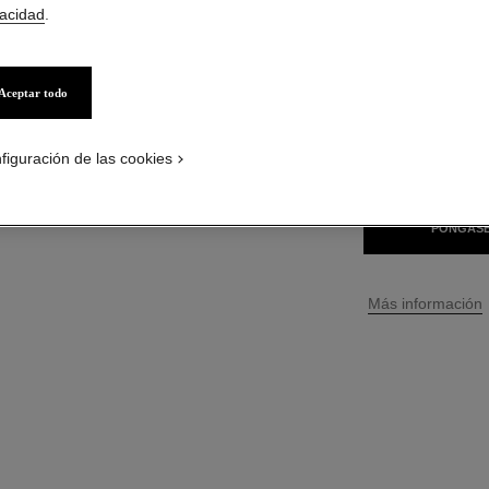
vacidad
.
S/ 139
*
Aceptar todo
36 TONOS DISPONI
953 - ESSENT
figuración de las cookies
PÓNGASE
↩
Más información