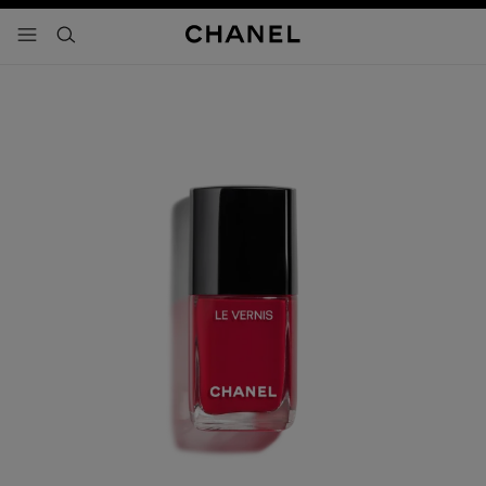
activar contraste alto
- navegación principal
buscar