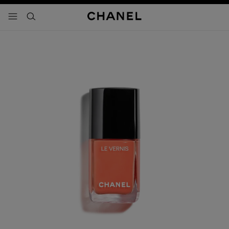
activar contraste alto
- navegación principal
buscar