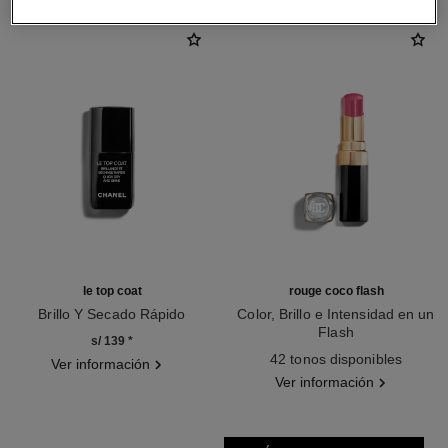
le top coat
rouge coco flash
Brillo Y Secado Rápido
Color, Brillo e Intensidad en un
Ref. 158340
Flash
s/ 139
*
Ref. 174112
42 tonos disponibles
Ver información
Ver información