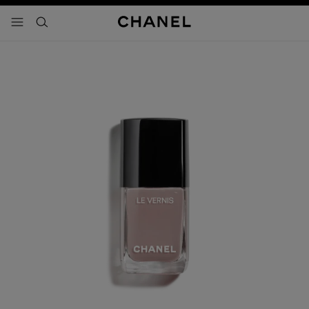
activar contraste alto
- navegación principal
buscar