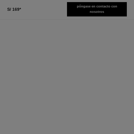
póngase en contacto con
S/ 169
*
nosotros