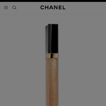
activar contraste alto
- navegación principal
buscar