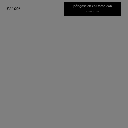
póngase en contacto con
S/ 169
*
nosotros