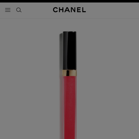
activar contraste alto
- navegación principal
buscar