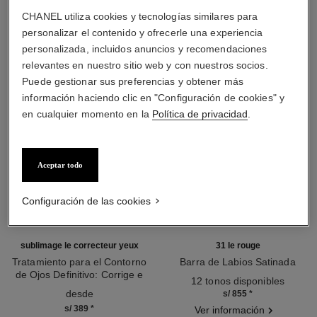
LA COMBINACIÓN PERFECTA
CHANEL utiliza cookies y tecnologías similares para
personalizar el contenido y ofrecerle una experiencia
personalizada, incluidos anuncios y recomendaciones
relevantes en nuestro sitio web y con nuestros socios.
Puede gestionar sus preferencias y obtener más
información haciendo clic en "Configuración de cookies" y
en cualquier momento en la
Política de privacidad
.
Aceptar todo
Configuración de las cookies
sublimage le correcteur yeux
31 le rouge
Tratamiento para el Contorno
Barra de Labios Satinada
de Ojos Definitivo: Corrige e
Ref. 171514
12 tonos disponibles
Ref. 131882
Ilumina
desde
s/ 855
*
s/ 389
*
Ver información