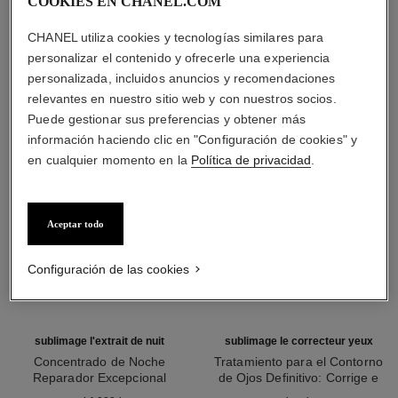
COOKIES EN CHANEL.COM
CHANEL utiliza cookies y tecnologías similares para
LA COMBINACIÓN PERFECTA
personalizar el contenido y ofrecerle una experiencia
personalizada, incluidos anuncios y recomendaciones
relevantes en nuestro sitio web y con nuestros socios.
Puede gestionar sus preferencias y obtener más
información haciendo clic en "Configuración de cookies" y
en cualquier momento en la
Política de privacidad
.
Aceptar todo
Configuración de las cookies
sublimage l'extrait de nuit
sublimage le correcteur yeux
Concentrado de Noche
Tratamiento para el Contorno
Reparador Excepcional
de Ojos Definitivo: Corrige e
Ref. 144870
Ref. 131882
Ilumina