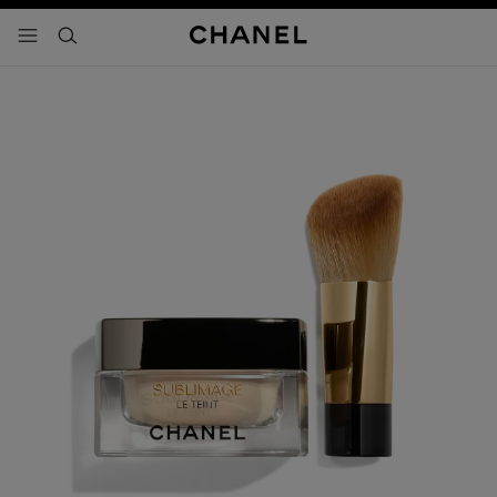
activar contraste alto
- navegación principal
buscar