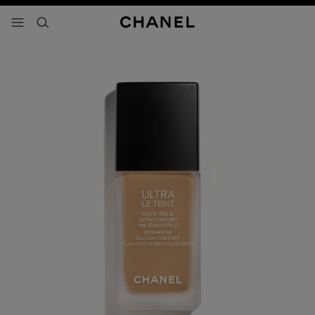
activar contraste alto
- navegación principal
buscar