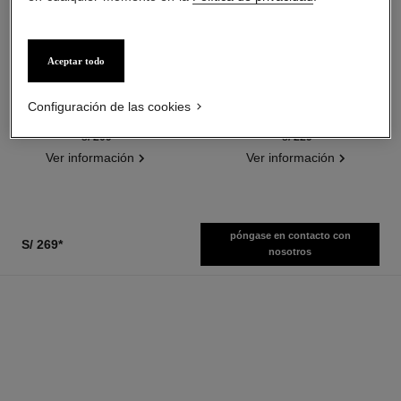
Aceptar todo
baume essentiel
joues contraste intense
Stick Iluminador Multiusos
Rubor Crema Empolvada
Configuración de las cookies
Ref. 169060
Ref. 168242
7 tonos disponibles
5 tonos disponibles
s/ 209
*
s/ 229
*
Ver información
Ver información
póngase en contacto con
S/ 269
*
nosotros