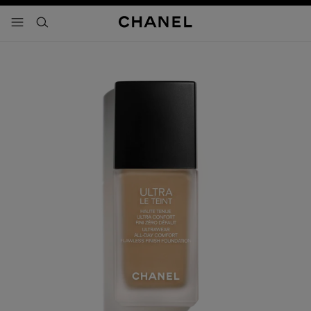
activar contraste alto
- navegación principal
buscar