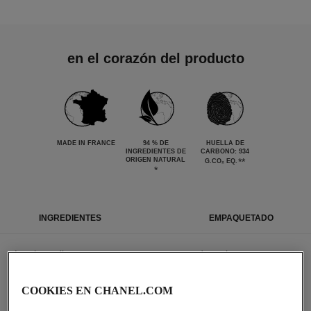
en el corazón del producto
MADE IN FRANCE
94 % DE
HUELLA DE
INGREDIENTES DE
CARBONO: 934
ORIGEN NATURAL
**
G.CO₂ EQ.
*
INGREDIENTES
EMPAQUETADO
Los ingredientes que componen este producto han
sido seleccionados minuciosamente.
COOKIES EN CHANEL.COM
LISTA DETALLADA DE INGREDIENTES