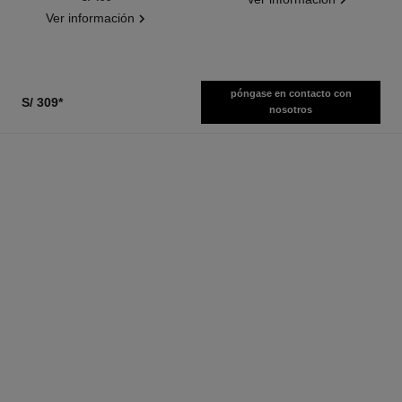
Ver información
póngase en contacto con
S/ 309
*
nosotros