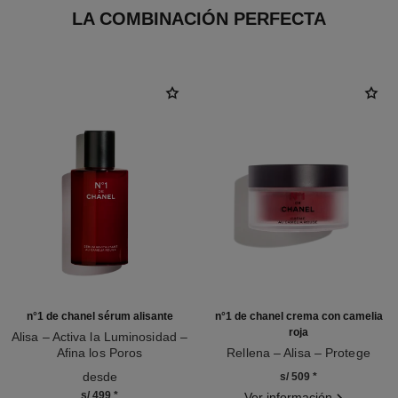
LA COMBINACIÓN PERFECTA
n°1 de chanel sérum alisante
n°1 de chanel crema con camelia
roja
Alisa – Activa la Luminosidad –
Afina los Poros
Rellena – Alisa – Protege
Ref. 140895
Ref. 140050
desde
s/ 509
*
s/ 499
*
Ver información