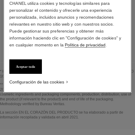
CHANEL utiliza cookies y tecnologías similares para
personalizar el contenido y ofrecerle una experiencia
personalizada, incluidos anuncios y recomendaciones
Los elementos que componen este envase han
relevantes en nuestro sitio web y con nuestros socios.
sido diseñados minuciosamente.
Puede gestionar sus preferencias y obtener más
información haciendo clic en "Configuración de cookies" y
LISTA DETALLADA DE LOS COMPONENTES DEL ENVASE
en cualquier momento en la
Política de privacidad
.
Aceptar todo
* Proporción de ingredientes y derivados naturales calculada según la norma ISO
16128
Configuración de las cookies
Volver al título↩
** Estimation calculated in April 2021 using the method published by the IPCC in
2013 and in compliance with ISO 14067. Scope of analysis: manufacture of
cosmetic ingredients and packaging components, production, distribution, use of
the product (if relevant to the product) and end of life of the packaging.
Methodology verified by Bureau Veritas.
Volver al título↩
La sección EN EL CORAZÓN DEL PRODUCTO se ha elaborado a partir de
información recopilada y validada en abril 2021.