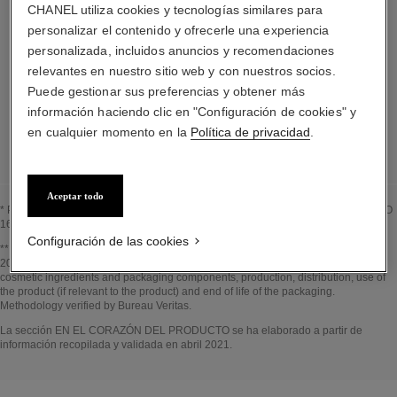
CHANEL utiliza cookies y tecnologías similares para
personalizar el contenido y ofrecerle una experiencia
personalizada, incluidos anuncios y recomendaciones
Los elementos que componen este envase han
relevantes en nuestro sitio web y con nuestros socios.
sido diseñados minuciosamente.
Puede gestionar sus preferencias y obtener más
información haciendo clic en "Configuración de cookies" y
LISTA DETALLADA DE LOS COMPONENTES DEL ENVASE
en cualquier momento en la
Política de privacidad
.
Aceptar todo
* Proporción de ingredientes y derivados naturales calculada según la norma ISO
16128
Configuración de las cookies
Volver al título↩
** Estimation calculated in April 2021 using the method published by the IPCC in
2013 and in compliance with ISO 14067. Scope of analysis: manufacture of
cosmetic ingredients and packaging components, production, distribution, use of
the product (if relevant to the product) and end of life of the packaging.
Methodology verified by Bureau Veritas.
Volver al título↩
La sección EN EL CORAZÓN DEL PRODUCTO se ha elaborado a partir de
información recopilada y validada en abril 2021.