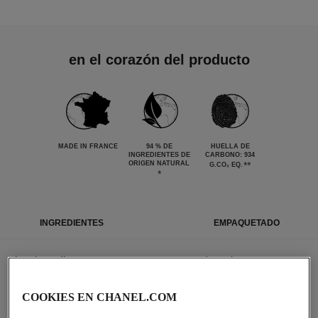
en el corazón del producto
MADE IN FRANCE
94 % DE
HUELLA DE
INGREDIENTES DE
CARBONO: 934
ORIGEN NATURAL
**
G.CO₂ EQ.
*
INGREDIENTES
EMPAQUETADO
Los ingredientes que componen este producto han
sido seleccionados minuciosamente.
COOKIES EN CHANEL.COM
LISTA DETALLADA DE INGREDIENTES