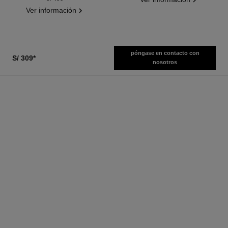
Ver información
póngase en contacto con
S/ 309
*
nosotros