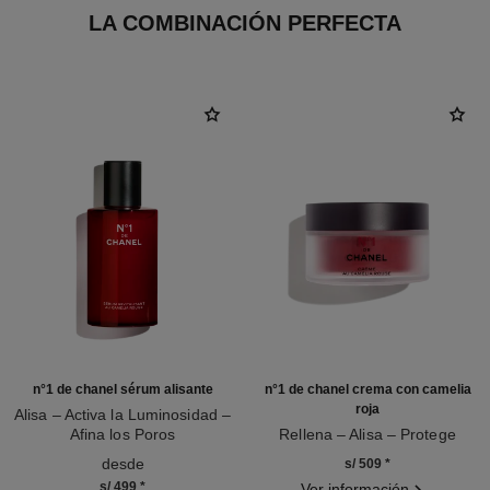
LA COMBINACIÓN PERFECTA
n°1 de chanel sérum alisante
n°1 de chanel crema con camelia
roja
Alisa – Activa la Luminosidad –
Afina los Poros
Rellena – Alisa – Protege
Ref. 140895
Ref. 140050
desde
s/ 509
*
s/ 499
*
Ver información