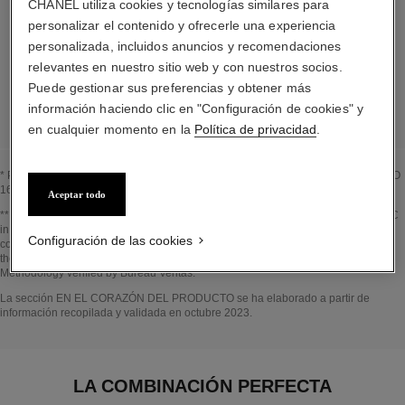
CHANEL utiliza cookies y tecnologías similares para
Los elementos que componen este envase han
personalizar el contenido y ofrecerle una experiencia
sido diseñados minuciosamente.
personalizada, incluidos anuncios y recomendaciones
relevantes en nuestro sitio web y con nuestros socios.
Puede gestionar sus preferencias y obtener más
LISTA DETALLADA DE LOS COMPONENTES DEL ENVASE
información haciendo clic en "Configuración de cookies" y
en cualquier momento en la
Política de privacidad
.
* Proporción de ingredientes y derivados naturales calculada según la norma ISO
16128
Aceptar todo
Volver al título↩
** Estimation calculated in October 2023 using the method published by the IPCC
in 2013 and in compliance with ISO 14067. Scope of analysis: manufacture of
Configuración de las cookies
cosmetic ingredients and packaging components, production, distribution, use of
the product (if relevant to the product) and end of life of the packaging.
Methodology verified by Bureau Veritas.
Volver al título↩
La sección EN EL CORAZÓN DEL PRODUCTO se ha elaborado a partir de
información recopilada y validada en octubre 2023.
LA COMBINACIÓN PERFECTA