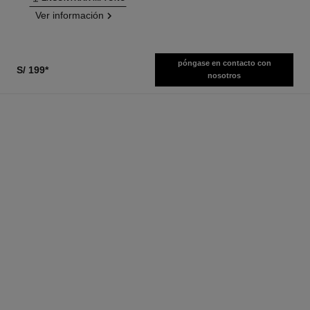
Ver información
póngase en contacto con
S/ 199
*
nosotros