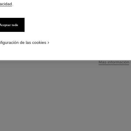
vacidad
.
Más información
Ref. 138847
Aceptar todo
S/ 249
*
PÓNGASE
figuración de las cookies
↩
Más información