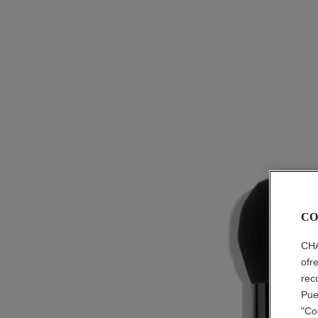
CO
CHA
ofr
rec
Pue
"Co