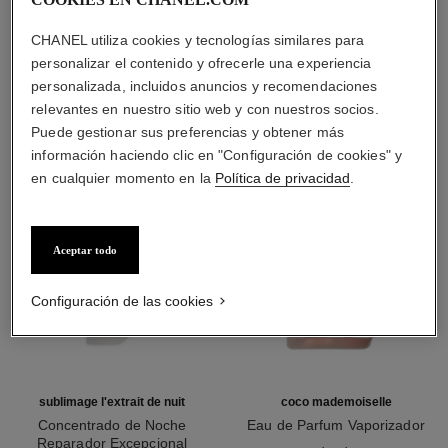
CHANEL utiliza cookies y tecnologías similares para
personalizar el contenido y ofrecerle una experiencia
LA COMBINACIÓN PERFECTA
personalizada, incluidos anuncios y recomendaciones
relevantes en nuestro sitio web y con nuestros socios.
Puede gestionar sus preferencias y obtener más
información haciendo clic en "Configuración de cookies" y
en cualquier momento en la
Política de privacidad
.
Aceptar todo
Configuración de las cookies
sublimage l'extrait de nuit
coco mademoiselle
Concentrado de Noche
Eau de Parfum Vaporizador
Reparador Excepcional
Ref. 116520