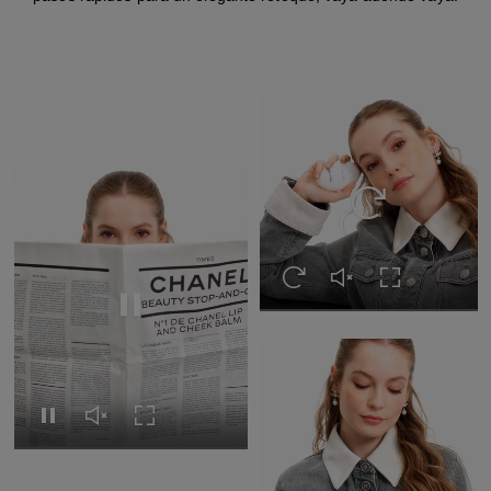
Volver a ver el ví
Volver a ver el vídeo
Activar el sonido del 
Expandir a pan
Volver a ver el vídeo
Volver a ver el vídeo
Activar el sonido del vídeo
Expandir a pantalla completa
Pausar el vídeo
Pausar el vídeo
Activar el sonido del 
Expandir a pan