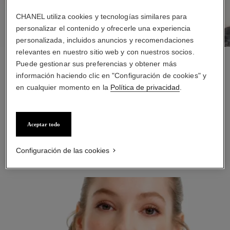
CHANEL utiliza cookies y tecnologías similares para
personalizar el contenido y ofrecerle una experiencia
personalizada, incluidos anuncios y recomendaciones
relevantes en nuestro sitio web y con nuestros socios.
Puede gestionar sus preferencias y obtener más
PASO 1
información haciendo clic en "Configuración de cookies" y
Suavice y humecte con LA CRÈME MAIN. Masajee una
en cualquier momento en la
Política de privacidad
.
pequeña cantidad en las manos hasta que se absorba por
completo.
Aceptar todo
DESCUBRIR
Configuración de las cookies