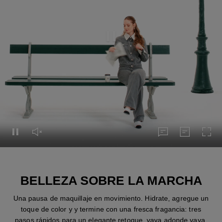
Pausar el vídeo
Pausar el vídeo
Activar el sonido del vídeo
pies de foto
Transcripci
Expa
pies de foto
Transcripción
BELLEZA SOBRE LA MARCHA
Una pausa de maquillaje en movimiento. Hidrate, agregue un
toque de color y y termine con una fresca fragancia: tres
pasos rápidos para un elegante retoque, vaya adonde vaya.