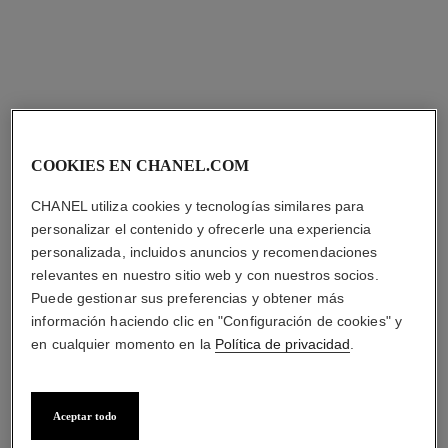
anillo ultra
anillo ultra
Modelo mediano, oro blanco
Modelo pequeño, oro blanco
de 18 quilates, diamantes y
de 18 quilates y cerámica
Ref. J2637
cerámica negra
Ref. J3091
blanca
Precio bajo solicitud
Precio bajo solicitud
Ver información
Ver información
COOKIES EN CHANEL.COM
CHANEL utiliza cookies y tecnologías similares para
personalizar el contenido y ofrecerle una experiencia
personalizada, incluidos anuncios y recomendaciones
relevantes en nuestro sitio web y con nuestros socios.
Puede gestionar sus preferencias y obtener más
información haciendo clic en "Configuración de cookies" y
en cualquier momento en la
Política de privacidad
.
Aceptar todo