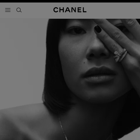
activar contraste alto
- navegación principal
buscar