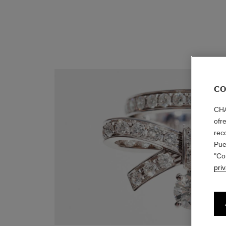
CO
CHA
ofr
rec
Pue
"Co
pri