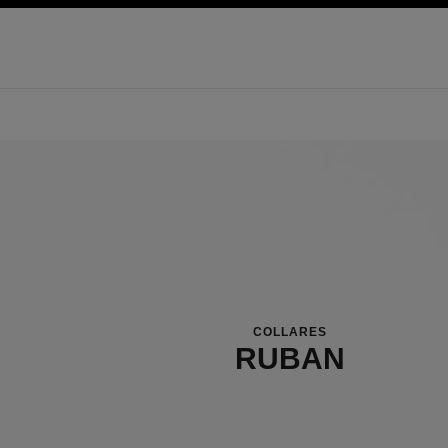
 principal
activar contraste alto
COLLARES
RUBAN