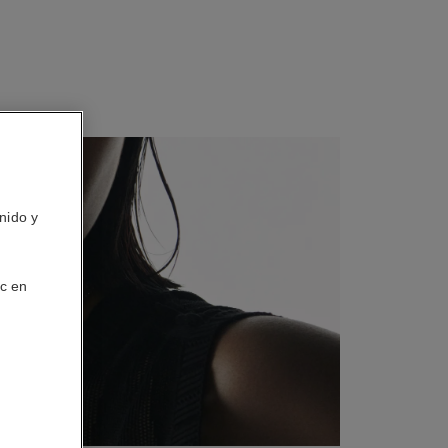
nido y
ic en