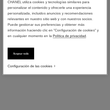
CHANEL utiliza cookies y tecnologías similares para
personalizar el contenido y ofrecerle una experiencia
personalizada, incluidos anuncios y recomendaciones
relevantes en nuestro sitio web y con nuestros socios.
Puede gestionar sus preferencias y obtener más
información haciendo clic en "Configuración de cookies" y
en cualquier momento en la
Política de privacidad
.
brazalete comète chevron
pulsera fil de comète
Oro blanco de 18 quilates y
Oro blanco de 18 quilates,
Aceptar todo
diamantes
diamantes
Ref. J11491
Ref. J2831
Precio bajo solicitud
Precio bajo solicitud
Configuración de las cookies
Ver información
Ver información