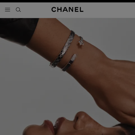
activar contraste alto
- navegación principal
buscar