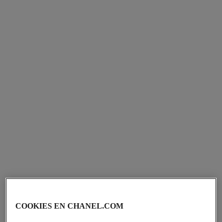
pulsera coco crush
pulsera comète couture
Motivo matelassé, oro blanco
Oro blanco de 18 quilates,
de 18 quilates y diamantes
diamantes
Ref. J13644
Ref. J64819
Precio bajo solicitud
Precio bajo solicitud
Ver información
Ver información
COOKIES EN CHANEL.COM