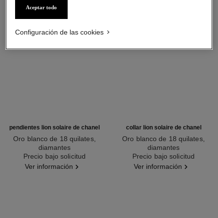
Aceptar todo
Configuración de las cookies
pendientes lion solaire de chanel
collar lion solaire de chanel
Oro blanco de 18 quilates,
Oro blanco de 18 quilates,
diamantes
diamantes
Ref. J65422
Precio bajo solicitud
Ref. J65377
Precio bajo solicitud
Ver información
Ver información