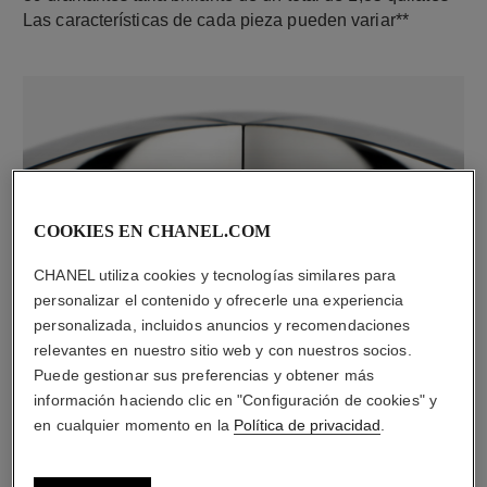
Las características de cada pieza pueden variar**
COOKIES EN CHANEL.COM
CHANEL utiliza cookies y tecnologías similares para
material
personalizar el contenido y ofrecerle una experiencia
Oro blanco de 18 quilates
personalizada, incluidos anuncios y recomendaciones
relevantes en nuestro sitio web y con nuestros socios.
Puede gestionar sus preferencias y obtener más
información haciendo clic en "Configuración de cookies" y
DESCUBRA TAMBIÉN
en cualquier momento en la
Política de privacidad
.