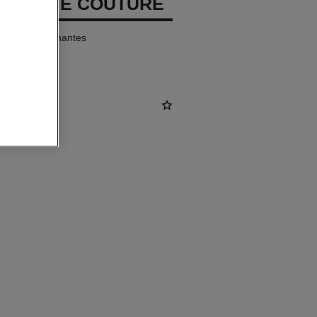
 COMÈTE COUTURE
quilates, diamantes
tud