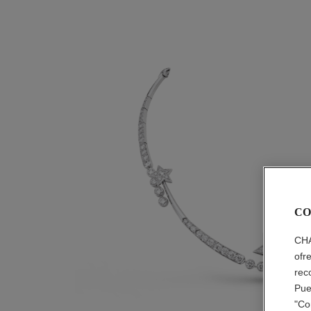
CO
CHA
ofr
rec
Pue
"Co