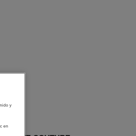
nido y
ic en