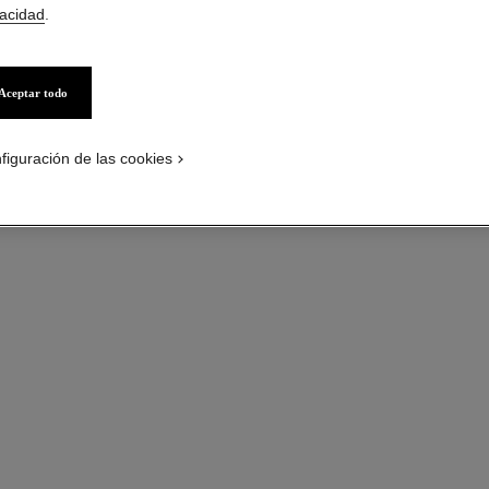
COLLAR
vacidad
.
Oro blanco de 18 
Más información
Aceptar todo
Ref. J64805
figuración de las cookies
Precio bajo solici