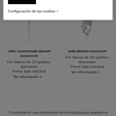
Configuración de las cookies
collar transformable diamant
anillo diamant evanescent
evanescent
Oro blanco de 18 quilates,
Oro blanco de 18 quilates,
diamantes
diamantes
Ref. J63487
Precio bajo solicitud
Ref. J63493
Precio bajo solicitud
Ver información
Ver información
**La información y las descripciones de los productos que aparecen en