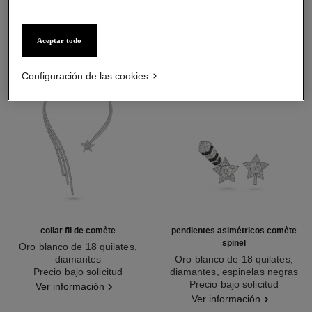
Aceptar todo
Configuración de las cookies
collar fil de comète
pendientes asimétricos comète
spinel
Oro blanco de 18 quilates,
diamantes
Oro blanco de 18 quilates,
Ref. J2846
Precio bajo solicitud
diamantes, espinelas negras
Ref. J63143
Precio bajo solicitud
Ver información
Ver información