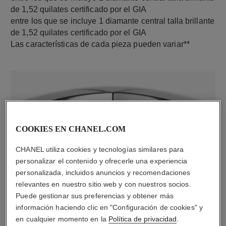
de 1,52 quilates certificado por el GIA
entre los que se incluye 1 diamante central talla brillante
de 1,52 quilates certificado por el GIA
Las características de cada pieza pueden variar**
COOKIES EN CHANEL.COM
CHANEL utiliza cookies y tecnologías similares para
personalizar el contenido y ofrecerle una experiencia
material
personalizada, incluidos anuncios y recomendaciones
Oro blanco de 18 quilates
relevantes en nuestro sitio web y con nuestros socios.
Puede gestionar sus preferencias y obtener más
información haciendo clic en "Configuración de cookies" y
en cualquier momento en la
Política de privacidad
.
DESCUBRA TAMBIÉN