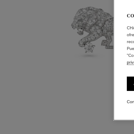
CO
CHA
ofr
rec
Pue
"Co
pri
Con