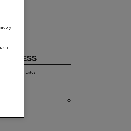
nido y
ic en
TIMELESS
quilates, diamantes
tud