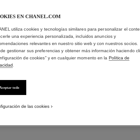
OKIES EN CHANEL.COM
NEL utiliza cookies y tecnologías similares para personalizar el conte
ecerle una experiencia personalizada, incluidos anuncios y
omendaciones relevantes en nuestro sitio web y con nuestros socios.
de gestionar sus preferencias y obtener más información haciendo cl
nfiguración de cookies" y en cualquier momento en la
Política de
BROCHE 
vacidad
.
Oro blanco de 18 
Más información
Aceptar todo
Ref. J62826
figuración de las cookies
Precio bajo solici