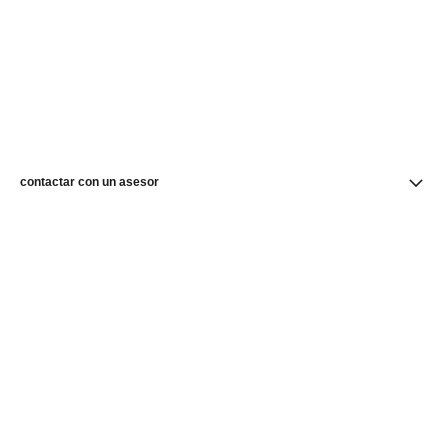
contactar con un asesor
buscar una boutique
newsletter
Suscríbase para recibir novedades de CHANEL
E-mail
OK